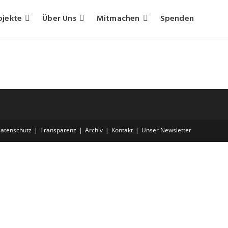
ojekte
Über Uns
Mitmachen
Spenden
atenschutz
Transparenz
Archiv
Kontakt
Unser Newsletter