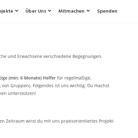
ojekte
Über Uns
Mitmachen
Spenden
dliche und Erwachsene verschiedene Begegnungen,
stige (min. 6 Monate) Helfer
für regelmäßige,
g von Gruppen). Folgendes ist uns wichtig: Du machst
nen unterstützen!
n Zeitraum wirst du mit uns praxisorientiertes
Projekt-