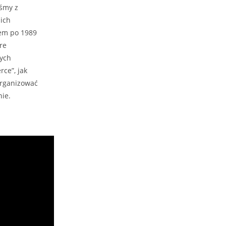
iśmy z
 ich
nem po 1989
re
wych
ce”, jak
organizować
nie.