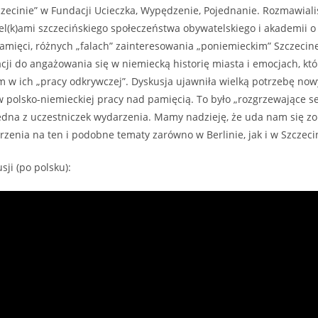
zczecinie” w Fundacji Ucieczka, Wypędzenie, Pojednanie. Rozmawial
el(k)ami szczecińskiego społeczeństwa obywatelskiego i akademii o
amięci, różnych „falach” zainteresowania „poniemieckim” Szczeci
cji do angażowania się w niemiecką historię miasta i emocjach, któ
m w ich „pracy odkrywczej”. Dyskusja ujawniła wielką potrzebę no
 polsko-niemieckiej pracy nad pamięcią. To było „rozgrzewające ser
 jedna z uczestniczek wydarzenia. Mamy nadzieję, że uda nam się z
rzenia na ten i podobne tematy zarówno w Berlinie, jak i w Szczeci
sji (po polsku):