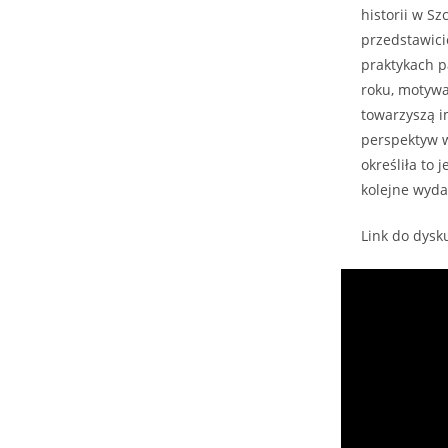
historii w S
przedstawici
praktykach p
roku, motywa
towarzyszą i
perspektyw w
określiła to
kolejne wyda
Link do dysku