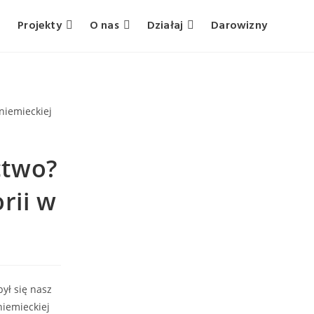
Projekty
O nas
Działaj
Darowizny
ctwo?
rii w
ył się nasz
iemieckiej