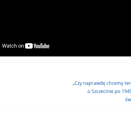
„Czy naprawdę chcemy te
o Szczecinie po 19
św