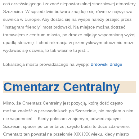
coś orzeźwiającego i zaznać niepowtarzalnej stoczniowej atmosfery
Szczecina. W sąsiedztwie bulwaru znajduje się również najwyższa
suwnica w Europie. Aby dostać się na wyspę należy przejść przez
“instagram friendly” most brdowski. Na miejsce można dotrzeć
tramwajem z centrum miasta, po drodze mijając wspomnianą wyżej
upadłą stocznię. I choć rekreacja w przemysłowym otoczeniu może
wydawać się dziwna, to tak właśnie tu jest…
Lokalizacja mostu prowadzącego na wyspę:
Brdowski Bridge
Cmentarz Centralny
Mimo, że Cmentarz Centralny jest pozycją, którą dość często
można znaleźć w przewodnikach po Szczecinie, nie mogłem o nim
nie wspomnieć… Kiedy polecam znajomym, odwiedzającym
Szczecin, spacer po cmentarzu, często budzi to duże zdziwienie.
Cmentarz ten powstał na przełomie XIX i XX wieku, kiedy miasto