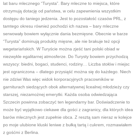
lat baru mlecznego “Turysta”. Bary mleczne to miejsca, które
otrzymują dotację od państwa, w celu zapewnienia wszystkim
dostępu do taniego jedzenia. Jest to pozostałość czasów PRL, z
tamtego okresu również pochodzi ich nazwa – bary mleczne
serwowały bowiem wyłącznie dania bezmięsne. Obecnie w barze
“Turysta” dominują produkty mięsne, ale nie brakuje też opcji
wegetariańskich. W Turyście można zjeść tani polski obiad w
niezwykle egalitarnej atmosferze. Do Turysty bowiem przychodzą
wszyscy: biedni, bogaci, studenci, rodziny… Liczba stołów i miejsc
jest ograniczona – dlatego przysiąść można się do każdego. Niech
nie zdziwi Was więc widok korporacyjnych pracowników w
garniturach siedzących obok alternatywnej licealnej młodzieży czy
starszej, niezamożnej emerytki. Każda osoba odwiedzająca
Szczecin powinna zobaczyć ten legendarny bar. Doświadczenie to
może być wyjątkowo ciekawe dla gości z zagranicy, dla których idea
barów mlecznych jest zupełnie obca. Z resztą sam nieraz w kolejce
po moje ulubione kluski leniwe z bułką tartą i cukrem, rozmawiałem
z gośćmi z Berlina.