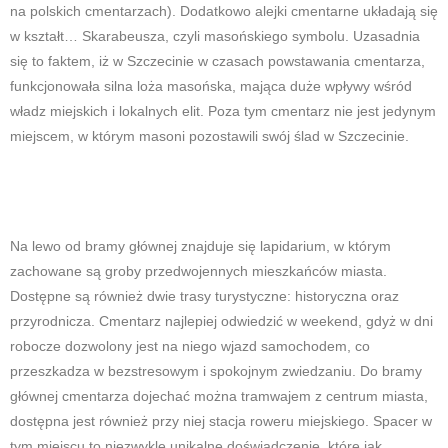
na polskich cmentarzach). Dodatkowo alejki cmentarne układają się
w kształt… Skarabeusza, czyli masońskiego symbolu. Uzasadnia
się to faktem, iż w Szczecinie w czasach powstawania cmentarza,
funkcjonowała silna loża masońska, mająca duże wpływy wśród
władz miejskich i lokalnych elit. Poza tym cmentarz nie jest jedynym
miejscem, w którym masoni pozostawili swój ślad w Szczecinie.
Na lewo od bramy głównej znajduje się lapidarium, w którym
zachowane są groby przedwojennych mieszkańców miasta.
Dostępne są również dwie trasy turystyczne: historyczna oraz
przyrodnicza. Cmentarz najlepiej odwiedzić w weekend, gdyż w dni
robocze dozwolony jest na niego wjazd samochodem, co
przeszkadza w bezstresowym i spokojnym zwiedzaniu. Do bramy
głównej cmentarza dojechać można tramwajem z centrum miasta,
dostępna jest również przy niej stacja roweru miejskiego. Spacer w
tym miejscu to niezwykle unikalne doświadczenie, które jak