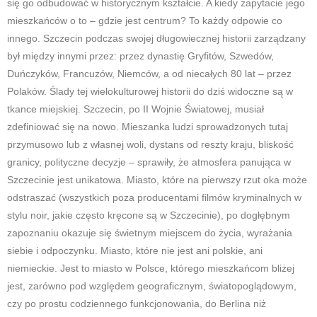
się go odbudować w historycznym kształcie. A kiedy zapytacie jego
mieszkańców o to – gdzie jest centrum? To każdy odpowie co
innego. Szczecin podczas swojej długowiecznej historii zarządzany
był między innymi przez: przez dynastię Gryfitów, Szwedów,
Duńczyków, Francuzów, Niemców, a od niecałych 80 lat – przez
Polaków. Ślady tej wielokulturowej historii do dziś widoczne są w
tkance miejskiej. Szczecin, po II Wojnie Światowej, musiał
zdefiniować się na nowo. Mieszanka ludzi sprowadzonych tutaj
przymusowo lub z własnej woli, dystans od reszty kraju, bliskość
granicy, polityczne decyzje – sprawiły, że atmosfera panująca w
Szczecinie jest unikatowa. Miasto, które na pierwszy rzut oka może
odstraszać (wszystkich poza producentami filmów kryminalnych w
stylu noir, jakie często kręcone są w Szczecinie), po dogłębnym
zapoznaniu okazuje się świetnym miejscem do życia, wyrażania
siebie i odpoczynku. Miasto, które nie jest ani polskie, ani
niemieckie. Jest to miasto w Polsce, którego mieszkańcom bliżej
jest, zarówno pod względem geograficznym, światopoglądowym,
czy po prostu codziennego funkcjonowania, do Berlina niż