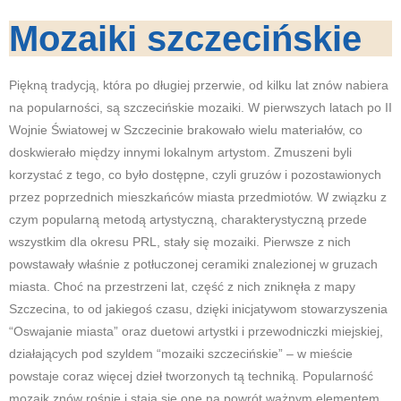
Mozaiki szczecińskie
Piękną tradycją, która po długiej przerwie, od kilku lat znów nabiera
na popularności, są szczecińskie mozaiki. W pierwszych latach po II
Wojnie Światowej w Szczecinie brakowało wielu materiałów, co
doskwierało między innymi lokalnym artystom. Zmuszeni byli
korzystać z tego, co było dostępne, czyli gruzów i pozostawionych
przez poprzednich mieszkańców miasta przedmiotów. W związku z
czym popularną metodą artystyczną, charakterystyczną przede
wszystkim dla okresu PRL, stały się mozaiki. Pierwsze z nich
powstawały właśnie z potłuczonej ceramiki znalezionej w gruzach
miasta. Choć na przestrzeni lat, część z nich zniknęła z mapy
Szczecina, to od jakiegoś czasu, dzięki inicjatywom stowarzyszenia
“Oswajanie miasta” oraz duetowi artystki i przewodniczki miejskiej,
działających pod szyldem “mozaiki szczecińskie” – w mieście
powstaje coraz więcej dzieł tworzonych tą techniką. Popularność
mozaik znów rośnie i stają się one na powrót ważnym elementem