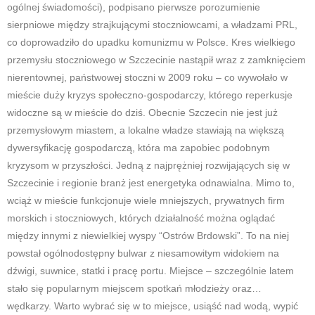
ogólnej świadomości), podpisano pierwsze porozumienie
sierpniowe między strajkującymi stoczniowcami, a władzami PRL,
co doprowadziło do upadku komunizmu w Polsce. Kres wielkiego
przemysłu stoczniowego w Szczecinie nastąpił wraz z zamknięciem
nierentownej, państwowej stoczni w 2009 roku – co wywołało w
mieście duży kryzys społeczno-gospodarczy, którego reperkusje
widoczne są w mieście do dziś. Obecnie Szczecin nie jest już
przemysłowym miastem, a lokalne władze stawiają na większą
dywersyfikację gospodarczą, która ma zapobiec podobnym
kryzysom w przyszłości. Jedną z najprężniej rozwijających się w
Szczecinie i regionie branż jest energetyka odnawialna. Mimo to,
wciąż w mieście funkcjonuje wiele mniejszych, prywatnych firm
morskich i stoczniowych, których działalność można oglądać
między innymi z niewielkiej wyspy “Ostrów Brdowski”. To na niej
powstał ogólnodostępny bulwar z niesamowitym widokiem na
dźwigi, suwnice, statki i pracę portu. Miejsce – szczególnie latem
stało się popularnym miejscem spotkań młodzieży oraz…
wędkarzy. Warto wybrać się w to miejsce, usiąść nad wodą, wypić