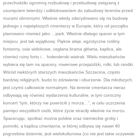
przechodziło ogromną rozbudowę i przebudowę związaną z
usunięciem twierdzy i odblokowaniem do zabudowy terenów przed
murami obronnymi. Właśnie wtedy zdecydowano się na budowę
jednego z największych cmentarzy w Europie, który od początku
planowano również jako… park. Właśnie dlatego spacer w tym
miejscu jest tak wyjątkowy. Piękne aleje, egzotyczne rośliny,
fontanny, osie widokowe, ceglana brama główna, kaplica, ale
również ruiny fortu i… holenderski wiatrak. Wielu mieszkańców
wybiera się tam na spacery, rowerowe przejażdżki, rolki, lub randki.
Wśród niektórych starszych mieszkańców Szczecina, często
bardziej religijnych, budzi to zdziwienie i oburzenie. Dla młodszych,
jest czymś całkowicie normalnym. Na terenie cmentarza nieraz
odbywają się również wydarzenia kulturalne, w tym coroczny
koncert “tym, którzy nie powrócili z morza…”, w celu uczczenia
pamięci wszystkich osób, które życie straciły właśnie na morzu.
Spacerując, spotkać można polskie oraz niemieckie groby i
pomniki, a kaplica cmentarna, w której odbywa się nawet 40
pogrzebów dziennie, jest wielokulturowa (co nie jest takie oczywiste