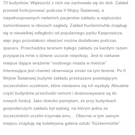
70 budynków. Większość z nich nie zachowała się do dziś. Zakład
przestał funkcjonować podczas II Wojny Światowej, a
niepełnosprawnych nieletnich pacjentów zakładu w większości
zamordowano w obozach zagłady. Zakład Kuckenmuhle znajduję
się w niewielkiej odległości od popularnego parku Kasprowicza,
więc jego pozostałości obejrzeć można dodatkowo podczas
spaceru. Przechadzka terenem byłego zakładu za każdym razem
przysparza mnie o dziwne uczucie niepokoju. Jest to ciekawe
miejsce dające wrażenie “osobnego miasta w mieście”.
Interesująca jest również obserwacja zmian na tym terenie. Po II
Wojnie Światowej budynki zakładu przekazano powstającym
szczecińskim uczelniom, które niedawno się ich wyzbyły. Aktualnie
część budynków przechodzi remont i dostosowywane są do
nowych funkcji. Jako dziecko pamiętam, że przy budynkach
gospodarczych zakładu był wybieg, na którym jedna ze
szczecińskich uczelni trzymała emu… Obecnie w tym samym
miejscu znajduję się kolektywna galeria sztuki “Kückenmühle”.