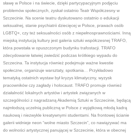
sławę w Polsce i na świecie, dzięki partycypacyjnym podjęciu
problemów społecznych, zyskał ostatnio Teatr Współczesny w
Szczecinie. Na scenie teatru dyskutowano ostatnio o edukacji
seksualnej, stanie psychiatrii dziecięcej w Polsce, prawach osób
LGBTQ+, czy też seksualności osób z niepełnosprawnościami. Inną
miejską instytucją kultury jest galeria sztuki współczesnej TRAFO,
która powstała w opuszczonym budynku trafostacji. TRAFO
zdecydowanie łatwiej zwiedzić podczas krótkiego wypadu do
Szczecina. Ta instytucja również podejmuje ważne kwestie
społeczne, organizuje warsztaty, spotkania… Przykładowo
tematyką ostatnich wystaw był kryzys klimatyczny, wyzysk
pracowników czy zagłady i holocaust. TRAFO promuje również
działalność lokalnych artystów i artystek związanych w
szczególności z nagradzaną Akademią Sztuki w Szczecinie, będącą
najmłodszą uczelnią publiczną w Polsce z wyjątkową młodą kadrą
naukową i niezwykle kreatywnymi studentami. Na frontowej ścianie
galerii widnieje neon “wolne miasto Szczecin”, co nawiązywać ma
do wolności artystycznej panującej w Szczecinie, która w obecnej