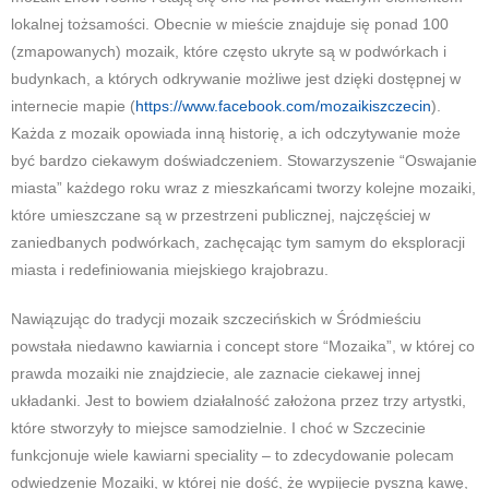
lokalnej tożsamości. Obecnie w mieście znajduje się ponad 100
(zmapowanych) mozaik, które często ukryte są w podwórkach i
budynkach, a których odkrywanie możliwe jest dzięki dostępnej w
internecie mapie (
https://www.facebook.com/mozaikiszczecin
).
Każda z mozaik opowiada inną historię, a ich odczytywanie może
być bardzo ciekawym doświadczeniem. Stowarzyszenie “Oswajanie
miasta” każdego roku wraz z mieszkańcami tworzy kolejne mozaiki,
które umieszczane są w przestrzeni publicznej, najczęściej w
zaniedbanych podwórkach, zachęcając tym samym do eksploracji
miasta i redefiniowania miejskiego krajobrazu.
Nawiązując do tradycji mozaik szczecińskich w Śródmieściu
powstała niedawno kawiarnia i concept store “Mozaika”, w której co
prawda mozaiki nie znajdziecie, ale zaznacie ciekawej innej
układanki. Jest to bowiem działalność założona przez trzy artystki,
które stworzyły to miejsce samodzielnie. I choć w Szczecinie
funkcjonuje wiele kawiarni speciality – to zdecydowanie polecam
odwiedzenie Mozaiki, w której nie dość, że wypijecie pyszną kawę,