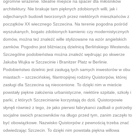
ogromne wrażenie. Idealne miejsce na spacer dla miłośników
architektury. Nie brakuje tam pięknych zdobionych willi, jak i
odjechanych budowli tworzonych przez niektórych mieszkańców z
początków XX wiecznego Szczecina. Na terenie pogodna pośród
wyszukanych, bogato zdobionych kamienic czy modernistycznych
domów, można też znaleźć wille stylizowane na wzór angielskich
zamków. Pogodno jest bliźniaczą dzielnicą Berlińskiego Westendu.
Szczególne podobieństwa można znaleźć wędrując po skwerze
Jakuba Wujka w Szczecinie i Branitzer Platz w Berlinie.
Podobieństwo dzielnic jest zasługą tych samych inwestorów w obu
miastach – szczecińskiej, filantropijnej rodziny Quistorpów, której
zasługi dla Szczecina są nieocenione. To dzięki nim w mieście
powstały piękne założenia urbanistyczne, niektóre szpitale, szkoły i
parki, z których Szczecinianie korzystają do dziś. Quistorpowie
słynęli również z tego, że jako pierwsi fabrykanci zadbali o potrzeby
socjalne swoich pracowników na długo przed tym, zanim zaczęło to
być obowiązkowe. Nazwisko Quistorpów z pewnością trzeba znać
odwiedzając Szczecin. To dzięki nim powstała piękna willowa