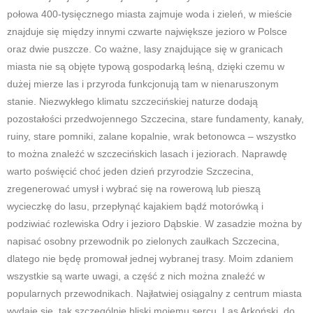
połowa 400-tysięcznego miasta zajmuje woda i zieleń, w mieście
znajduje się między innymi czwarte największe jezioro w Polsce
oraz dwie puszcze. Co ważne, lasy znajdujące się w granicach
miasta nie są objęte typową gospodarką leśną, dzięki czemu w
dużej mierze las i przyroda funkcjonują tam w nienaruszonym
stanie. Niezwykłego klimatu szczecińskiej naturze dodają
pozostałości przedwojennego Szczecina, stare fundamenty, kanały,
ruiny, stare pomniki, zalane kopalnie, wrak betonowca – wszystko
to można znaleźć w szczecińskich lasach i jeziorach. Naprawdę
warto poświęcić choć jeden dzień przyrodzie Szczecina,
zregenerować umysł i wybrać się na rowerową lub pieszą
wycieczkę do lasu, przepłynąć kajakiem bądź motorówką i
podziwiać rozlewiska Odry i jezioro Dąbskie. W zasadzie można by
napisać osobny przewodnik po zielonych zaułkach Szczecina,
dlatego nie będę promował jednej wybranej trasy. Moim zdaniem
wszystkie są warte uwagi, a część z nich można znaleźć w
popularnych przewodnikach. Najłatwiej osiągalny z centrum miasta
wydaje się, tak szczególnie bliski mojemu sercu, Las Arkoński, do