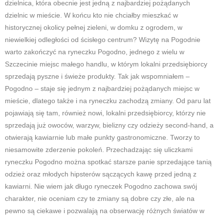
dzielnica, która obecnie jest jedną z najbardziej pożądanych
dzielnic w mieście. W końcu kto nie chciałby mieszkać w
historycznej okolicy pełnej zieleni, w domku z ogrodem, w
niewielkiej odległości od ścisłego centrum? Wizytę na Pogodnie
warto zakończyć na ryneczku Pogodno, jednego z wielu w
Szczecinie miejsc małego handlu, w którym lokalni przedsiębiorcy
sprzedają pyszne i świeże produkty. Tak jak wspomniałem –
Pogodno – staje się jednym z najbardziej pożądanych miejsc w
mieście, dlatego także i na ryneczku zachodzą zmiany. Od paru lat
pojawiają się tam, również nowi, lokalni przedsiębiorcy, którzy nie
sprzedają już owoców, warzyw, bielizny czy odzieży second-hand, a
otwierają kawiarnie lub małe punkty gastronomiczne. Tworzy to
niesamowite zderzenie pokoleń. Przechadzając się uliczkami
ryneczku Pogodno można spotkać starsze panie sprzedające tanią
odzież oraz młodych hipsterów sączących kawę przed jedną z
kawiarni. Nie wiem jak długo ryneczek Pogodno zachowa swój
charakter, nie oceniam czy te zmiany są dobre czy złe, ale na
pewno są ciekawe i pozwalają na obserwację różnych światów w