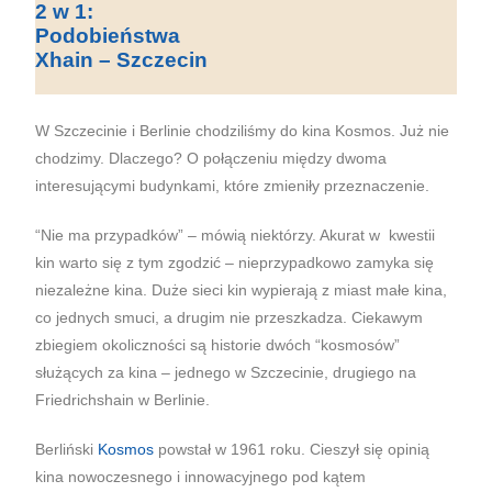
2 w 1:
Podobieństwa
Xhain – Szczecin
W Szczecinie i Berlinie chodziliśmy do kina Kosmos. Już nie
chodzimy. Dlaczego? O połączeniu między dwoma
interesującymi budynkami, które zmieniły przeznaczenie.
“Nie ma przypadków” – mówią niektórzy. Akurat w kwestii
kin warto się z tym zgodzić – nieprzypadkowo zamyka się
niezależne kina. Duże sieci kin wypierają z miast małe kina,
co jednych smuci, a drugim nie przeszkadza. Ciekawym
zbiegiem okoliczności są historie dwóch “kosmosów”
służących za kina – jednego w Szczecinie, drugiego na
Friedrichshain w Berlinie.
Berliński
Kosmos
powstał w 1961 roku. Cieszył się opinią
kina nowoczesnego i innowacyjnego pod kątem