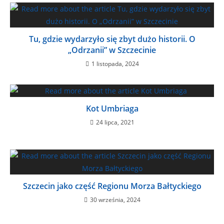
Tu, gdzie wydarzyło się zbyt dużo historii. O
„Odrzanii” w Szczecinie
1 listopada, 2024
Kot Umbriaga
24 lipca, 2021
Szczecin jako część Regionu Morza Bałtyckiego
30 września, 2024