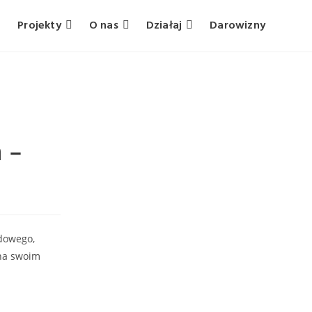
Projekty
O nas
Działaj
Darowizny
 –
gdowego,
 na swoim