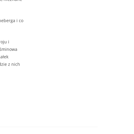
neberga i co
oju i
Jaśminowa
załek
zie z nich