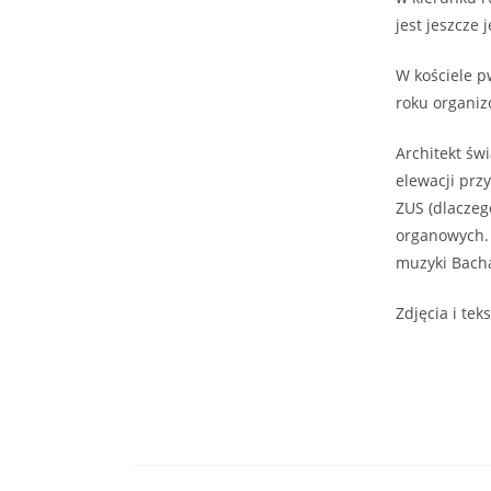
jest jeszcze 
W kościele p
roku organi
Architekt św
elewacji prz
ZUS (dlaczeg
organowych. 
muzyki Bach
Zdjęcia i teks