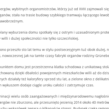
ergów, wybitnych organomistrzów, którzy już od XVIII zajmowali się
ganów, stała na trasie budowy szybkiego tramwaju łączącego lewo
prawobrzeżnym.
lany wyburzenia domu spotkały się z ostrym i uzasadnionym prot
illi i dużej społeczności nie tylko szczecińskiej.
iono przeszło sto lat temu w stylu postsecesyjnym tuż obok dużej, n
ej, nowoczesnej jak na tamte czasy fabryki organów rodziny Grüneb
unktem domu jest przestrzenna klatka schodowa z unikatową stol
chowaną dzięki dbałości powojennych mieszkańców willi aż do dzis
ch działały też kaloryfery sprzed stu lat, a zielone okno z delikatn
 wykuszem dodaje ciągle uroku całości i zatrzymuje czas.
rminacji wielu osób zaangażowanych i międzynarodowemu nagłośni
bergów nie zburzono, ale przesunięto jesienią 2014 około 40 metró
uchu wskazówek zegara o kilkanaście stopni. Budynek czeka remon