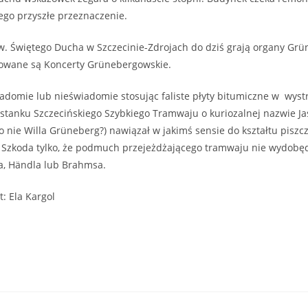
jego przyszłe przeznaczenie.
w. Świętego Ducha w Szczecinie-Zdrojach do dziś grają organy Grü
zowane są Koncerty Grünebergowskie.
iadomie lub nieświadomie stosując faliste płyty bitumiczne w wystr
ystanku Szczecińskiego Szybkiego Tramwaju o kuriozalnej nazwie 
o nie Willa Grüneberg?) nawiązał w jakimś sensie do kształtu piszc
Szkoda tylko, że podmuch przejeżdżającego tramwaju nie wydobęd
a, Händla lub Brahmsa.
t: Ela Kargol