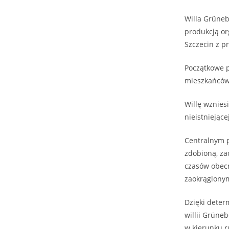
Willa Grüneb
produkcją or
Szczecin z 
Początkowe p
mieszkańców w
Willę wznies
nieistniejąc
Centralnym p
zdobioną, za
czasów obecny
zaokrąglonym
Dzięki dete
willii Grüne
w kierunku r