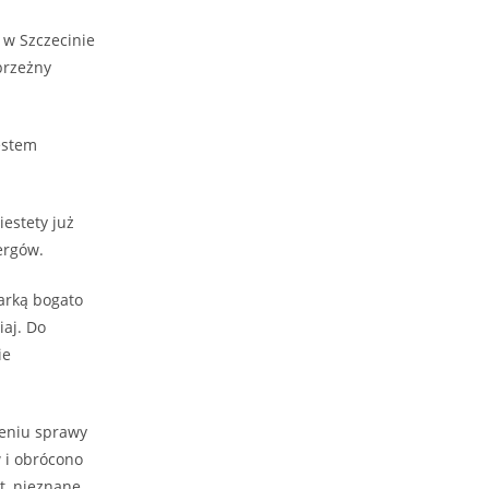
 w Szczecinie
brzeżny
estem
iestety już
ergów.
arką bogato
iaj. Do
ie
eniu sprawy
w i obrócono
t, nieznane