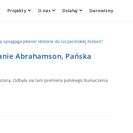
Projekty
O nas
Działaj
Darowizny
Panie Abrahamson, Pańska
istorią. Odbyła się tam premiera polskiego tłumaczenia