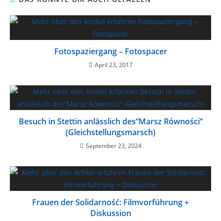
Fotospaziergang – Fotospacer
April 23, 2017
Besuch in Stettin anlässlich des“Marsz Równości“
(Gleichstellungsmarsch)
September 23, 2024
Frauen der Solidarność: Filmvorführung +
Diskussion