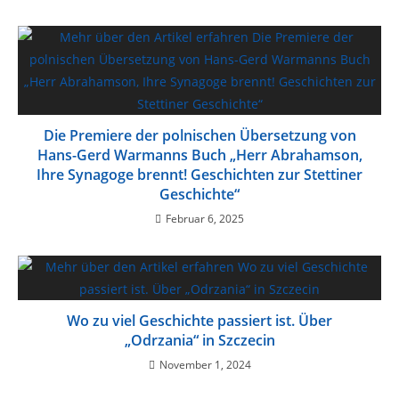
Die Premiere der polnischen Übersetzung von
Hans-Gerd Warmanns Buch „Herr Abrahamson,
Ihre Synagoge brennt! Geschichten zur Stettiner
Geschichte“
Februar 6, 2025
Wo zu viel Geschichte passiert ist. Über
„Odrzania“ in Szczecin
November 1, 2024